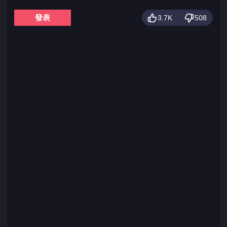
發表
3.7K
508