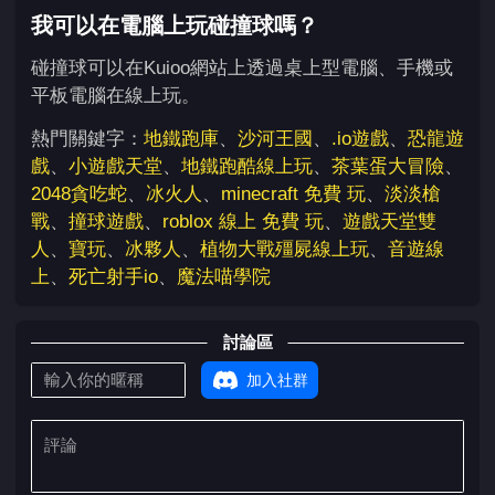
我可以在電腦上玩碰撞球嗎？
碰撞球可以在Kuioo網站上透過桌上型電腦、手機或
平板電腦在線上玩。
熱門關鍵字：
地鐵跑庫
、
沙河王國
、
.io遊戲
、
恐龍遊
戲
、
小遊戲天堂
、
地鐵跑酷線上玩
、
茶葉蛋大冒險
、
2048貪吃蛇
、
冰火人
、
minecraft 免費 玩
、
淡淡槍
戰
、
撞球遊戲
、
roblox 線上 免費 玩
、
遊戲天堂雙
人
、
寶玩
、
冰夥人
、
植物大戰殭屍線上玩
、
音遊線
上
、
死亡射手io
、
魔法喵學院
討論區
加入社群