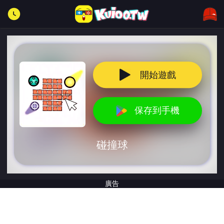
開始遊戲
保存到手機
碰撞球
廣告