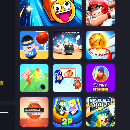
！
、
寶