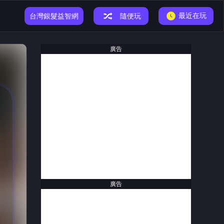
最近在玩
小恐龍遊戲
台灣銀髮益智網
隨便玩
廣告
廣告