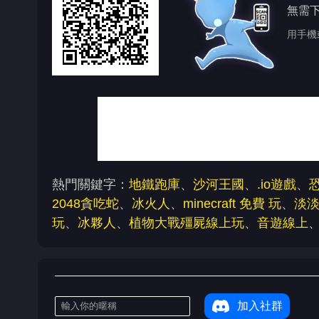
無需
用手機
熱門關鍵字：
地鐵跑庫
、
沙河王國
、
.io遊戲
、
2048貪吃蛇
、
冰火人
、
minecraft 免費 玩
、
淡
玩
、
冰夥人
、
植物大戰殭屍線上玩
、
音遊線上
加入社群