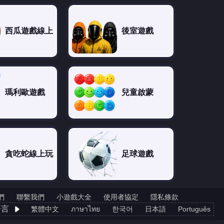
西瓜遊戲線上
後室遊戲
瑪利歐遊戲
兒童啟蒙
貪吃蛇線上玩
足球遊戲
們
聯繫我們
小遊戲大全
使用者協定
隱私條款
語言
繁體中文
ภาษาไทย
한국어
日本語
Português