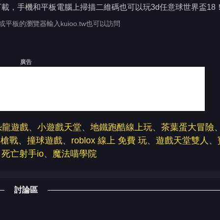
下載，手機和平板電腦上掃描二維碼也可以玩3d任意球世界盃18
或平板的瀏覽器輸入kuioo.tw也可以訪問
廣告
恐龍遊戲
、
小遊戲天堂
、
地鐵跑酷線上玩
、
茶葉蛋大冒險
淡槍戰
、
撞球遊戲
、
roblox 線上 免費 玩
、
遊戲天堂雙人
、
、
死亡射手io
、
魔法喵學院
討論區