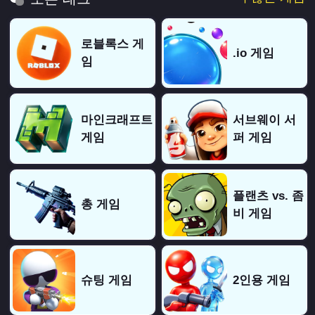
로블록스 게
.io 게임
임
마인크래프트
서브웨이 서
게임
퍼 게임
플랜츠 vs. 좀
총 게임
비 게임
슈팅 게임
2인용 게임