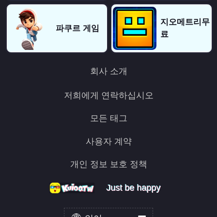
지오메트리무
파쿠르 게임
료
회사 소개
저희에게 연락하십시오
모든 태그
사용자 계약
개인 정보 보호 정책
Just be happy
Just be happy
Just be happy