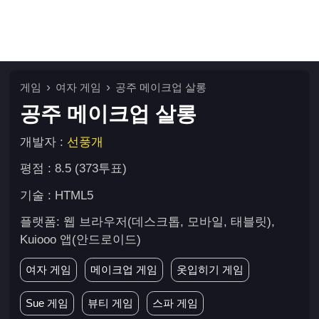
게임
여자 게임
공주 메이크업 살롱
공주 메이크업 살롱
개발자 :
선풍개
평점 : 8.5 (373투표)
기술 : HTML5
플랫폼: 웹 브라우저(데스크톱, 모바일, 태블릿),
Kuiooo 앱(안드로이드)
여자 게임
메이크업 게임
옷입히기 게임
Sue 게임
뷰티 게임
스파 게임