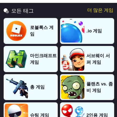
더 많은 게임
모든 태그
로블록스 게
.io 게임
임
마인크래프트
서브웨이 서
게임
퍼 게임
플랜츠 vs. 좀
총 게임
비 게임
슈팅 게임
2인용 게임