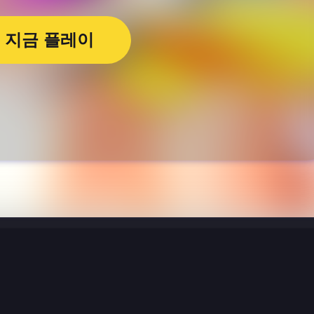
지금 플레이