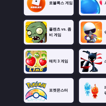
로블록스 게임
플랜츠 vs. 좀
비 게임
매치 3 게임
포켓몬스터