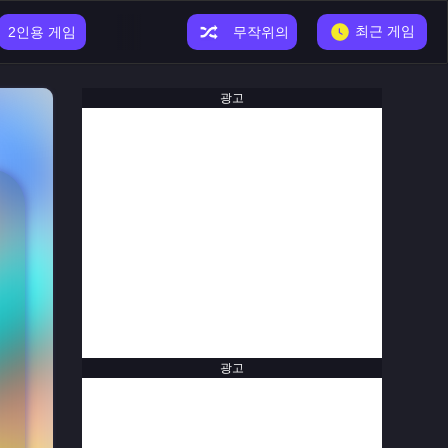
최근 게임
2인용 게임
무작위의
광고
광고