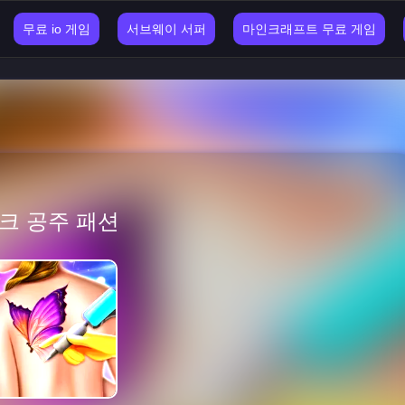
무료 io 게임
서브웨이 서퍼
마인크래프트 무료 게임
크 공주 패션