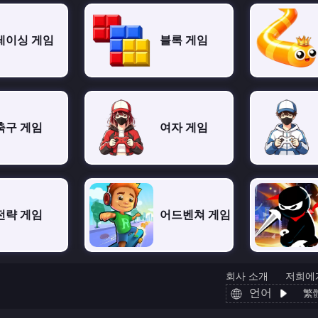
레이싱 게임
블록 게임
축구 게임
여자 게임
전략 게임
어드벤쳐 게임
회사 소개
저희에
언어
繁