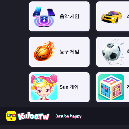
음악 게임
농구 게임
Sue 게임
Just be happy
Just be happy
Just be happy