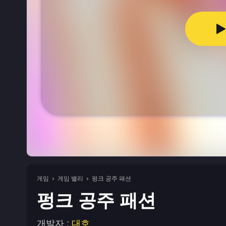
게임
게임 밸리
펑크 공주 패션
펑크 공주 패션
개발자 :
대호