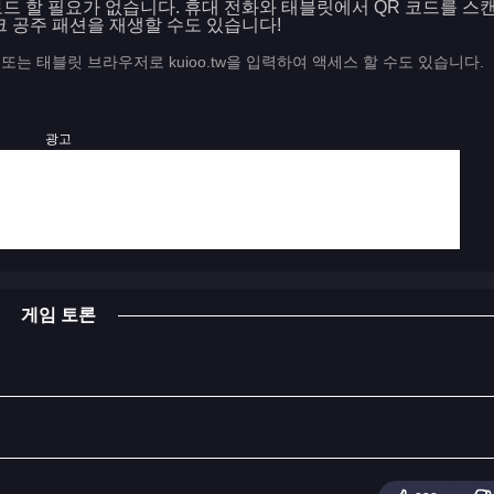
드 할 필요가 없습니다. 휴대 전화와 태블릿에서 QR 코드를 스
크 공주 패션을 재생할 수도 있습니다!
또는 태블릿 브라우저로 kuioo.tw을 입력하여 액세스 할 수도 있습니다.
광고
게임 토론