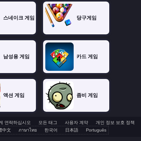
스네이크 게임
당구게임
남성용 게임
카드 게임
액션 게임
좀비 게임
게 연락하십시오
모든 태그
사용자 계약
개인 정보 보호 정책
體中文
ภาษาไทย
한국어
日本語
Português