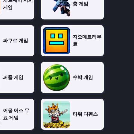
서브웨이 서퍼
총 게임
게임
지오메트리무
파쿠르 게임
료
퍼즐 게임
수박 게임
어몽 어스 무
타워 디펜스
료 게임