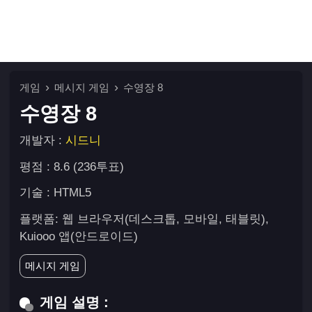
게임
메시지 게임
수영장 8
수영장 8
개발자 :
시드니
평점 : 8.6 (236투표)
기술 : HTML5
플랫폼: 웹 브라우저(데스크톱, 모바일, 태블릿),
Kuiooo 앱(안드로이드)
메시지 게임
게임 설명 :