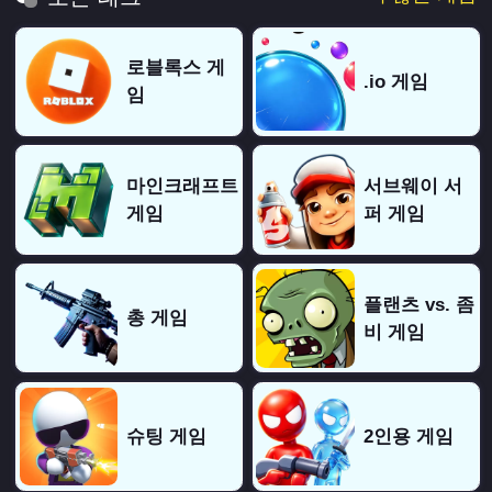
로블록스 게
.io 게임
임
마인크래프트
서브웨이 서
게임
퍼 게임
플랜츠 vs. 좀
총 게임
비 게임
슈팅 게임
2인용 게임