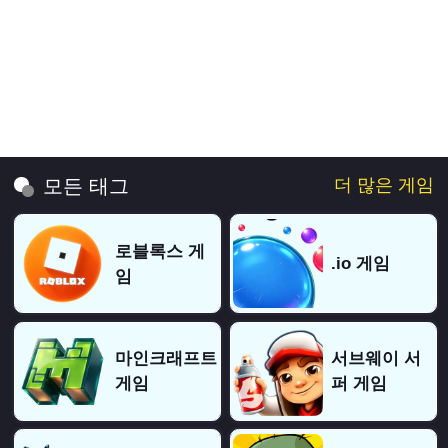
더 많은 게임
모든 태그
로블록스 게
.io 게임
임
마인크래프트
서브웨이 서
게임
퍼 게임