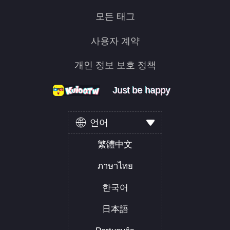
모든 태그
사용자 계약
개인 정보 보호 정책
Just be happy
Just be happy
Just be happy
언어
繁體中文
ภาษาไทย
한국어
日本語