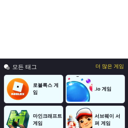
더 많은 게임
모든 태그
로블록스 게
.io 게임
임
마인크래프트
서브웨이 서
게임
퍼 게임