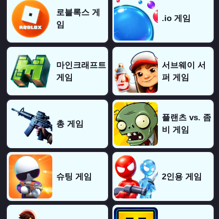
로블록스 게
.io 게임
임
마인크래프트
서브웨이 서
게임
퍼 게임
플랜츠 vs. 좀
총 게임
비 게임
슈팅 게임
2인용 게임