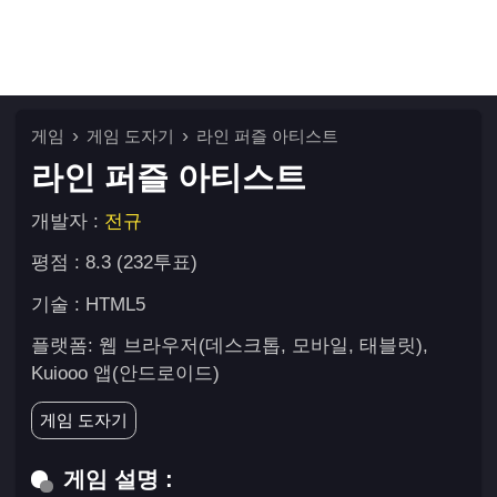
게임
게임 도자기
라인 퍼즐 아티스트
라인 퍼즐 아티스트
개발자 :
전규
평점 : 8.3 (232투표)
기술 : HTML5
플랫폼: 웹 브라우저(데스크톱, 모바일, 태블릿),
Kuiooo 앱(안드로이드)
게임 도자기
게임 설명 :