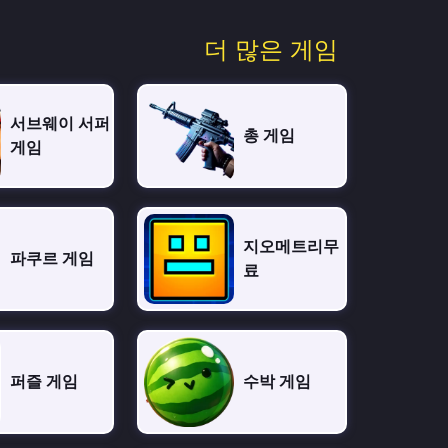
더 많은 게임
서브웨이 서퍼
총 게임
게임
지오메트리무
파쿠르 게임
료
퍼즐 게임
수박 게임