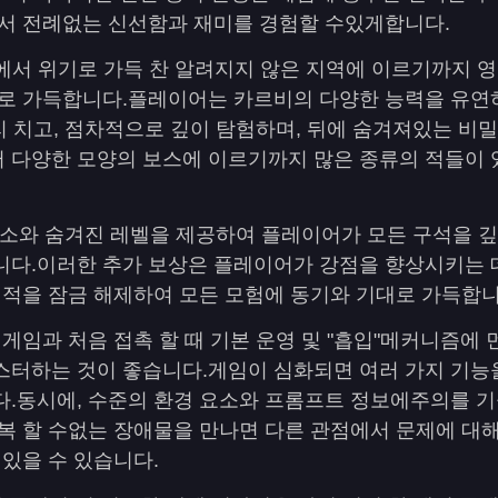
서 전례없는 신선함과 재미를 경험할 수있게합니다.
 세계에서 위기로 가득 찬 알려지지 않은 지역에 이르기까지 
으로 가득합니다.플레이어는 카르비의 다양한 능력을 유연
리 치고, 점차적으로 깊이 탐험하며, 뒤에 숨겨져있는 비
 다양한 모양의 보스에 이르기까지 많은 종류의 적들이 
수집 요소와 숨겨진 레벨을 제공하여 플레이어가 모든 구석을 
니다.이러한 추가 보상은 플레이어가 강점을 향상시키는 
업적을 잠금 해제하여 모든 모험에 동기와 기대로 가득합니
 게임과 처음 접촉 할 때 기본 운영 및 "흡입"메커니즘에 
스터하는 것이 좋습니다.게임이 심화되면 여러 가지 기능
.동시에, 수준의 환경 요소와 프롬프트 정보에주의를 
복 할 수없는 장애물을 만나면 다른 관점에서 문제에 대해
있을 수 있습니다.