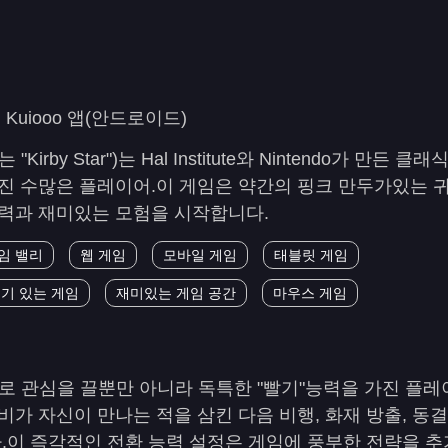
Kuiooo 앱(안드로이드)
y"또는 "Kirby Star")는 Hal Institute와 Nintendo가 만든 클래
진 수많은 플레이어.이 게임은 약간의 핑크 만두가있는 
상력과 재미있는 모험을 시작합니다.
임 밸리
웹 게임
모바일 게임
태블릿 게임
기 있는 게임
재미있는 게임 공간
마우스 게임
지로 관심을 끌뿐만 아니라 독특한 "빨기"능력을 가진 플
가 자신이 만나는 적을 삼킨 다음 비행, 화재 방출, 동결
.이 즉각적인 전환 능력 설정은 게임에 풍부한 전략을 추