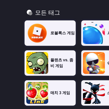
모든 태그
로블록스 게임
플랜츠 vs. 좀
비 게임
매치 3 게임