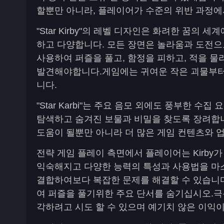
할뿐만 아니라, 플레이어가 수준의 위반 과정에
"Star Kirby"의 레벨 디자인은 화려한 꿈의
하고 다양합니다. 모든 장면은 놀라움과 도전
사용하여 퍼즐을 풀고, 함정을 피하고, 적을 물
발견해야합니다.게임에는 귀여운 작은 괴물부터
니다.
"Star Karbi"는 주요 음모 외에도 풍부한 
탐색하고 숨겨진 보물과 비밀을 찾도록 장려합
도움이 될뿐만 아니라 더 많은 게임 컨텐츠와 
전략 게임 플레이 측면에서 플레이어는 Kirby가
익숙해지고 다양한 능력의 특성과 사용법을 마
결합하여보다 복잡한 문제를 해결할 수 있습니다
여 퍼즐을 풀기위한 주요 단서를 숨기십시오.극
각하려고 시도 할 수 있으며 예기치 않은 이익이