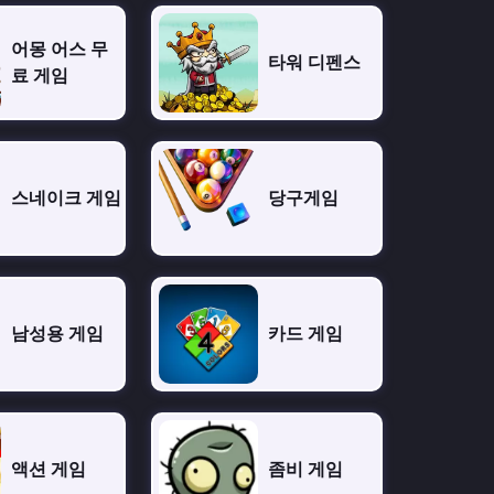
어몽 어스 무
타워 디펜스
료 게임
스네이크 게임
당구게임
남성용 게임
카드 게임
액션 게임
좀비 게임