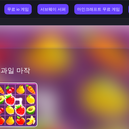
무료 io 게임
서브웨이 서퍼
마인크래프트 무료 게임
과일 마작