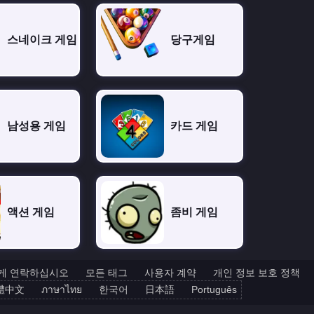
스네이크 게임
당구게임
남성용 게임
카드 게임
액션 게임
좀비 게임
게 연락하십시오
모든 태그
사용자 계약
개인 정보 보호 정책
體中文
ภาษาไทย
한국어
日本語
Português