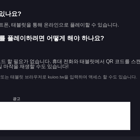
 있나요?
스마트폰, 태블릿을 통해 온라인으로 플레이할 수 있습니다.
를 플레이하려면 어떻게 해야 하나요?
드 할 필요가 없습니다. 휴대 전화와 태블릿에서 QR 코드를 스
일 마작을 재생할 수도 있습니다!
또는 태블릿 브라우저로 kuioo.tw을 입력하여 액세스 할 수도 있습니다.
광고