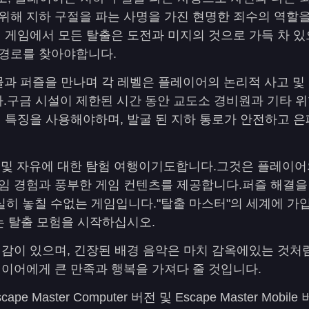
위해 지하 구절을 파는 사명을 가진 현명한 죄수의 역할을
이 게임에서 모든 탈출은 도전과 미지의 것으로 가득 차 
 경로를 찾아야합니다.
장애물과 퍼즐을 만나며 각 레벨은 플레이어의 논리적 사고 및
구금 시설이 제한된 시간 동안 교도소 경비원과 기타 
적 특징을 사용해야하며, 발굴 된 지하 통로가 안전하고 
지혜 및 자유에 대한 탐험 여행이기도합니다.그것은 플레이
임 경험과 풍부한 게임 컨텐츠를 제공합니다.퍼즐 해결을
실히 놓칠 수없는 게임입니다."탈출 마스터"의 세계에 가
는 탈출 모험을 시작하십시오.
입감이 있으며, 긴장된 배경 음악은 마치 감옥에있는 것처
레이어에게 큰 만족과 행복을 가져다 줄 것입니다.
scape Master Computer 버전 및 Escape Master Mobile