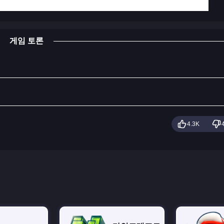
게임 토론
4.3K