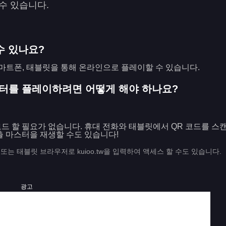
수 있습니다.
수 있나요?
 스마트폰, 태블릿을 통해 온라인으로 플레이할 수 있습니다.
터를 플레이하려면 어떻게 해야 하나요?
드 할 필요가 없습니다. 휴대 전화와 태블릿에서 QR 코드를 스
출 마스터을 재생할 수도 있습니다!
또는 태블릿 브라우저로 kuioo.tw을 입력하여 액세스 할 수도 있습니다.
광고