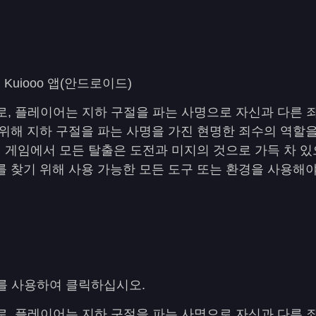
Kuiooo 앱(안드로이드)
게임으로, 플레이어는 지하 구절을 파는 사명으로 자신과 다른 
위해 지하 구절을 파는 사명을 가진 현명한 죄수의 역할을
이 게임에서 모든 탈출은 도전과 미지의 것으로 가득 차 
 찾기 위해 사용 가능한 모든 도구 또는 환경을 사용해
 : 마우스를 사용하여 클릭하십시오.
게임으로, 플레이어는 지하 구절을 파는 사명으로 자신과 다른 