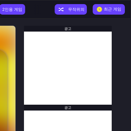
최근 게임
2인용 게임
무작위의
광고
광고