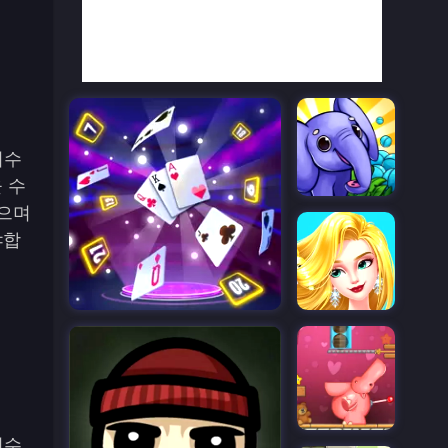
죄수
 수
있으며
야합
죄수