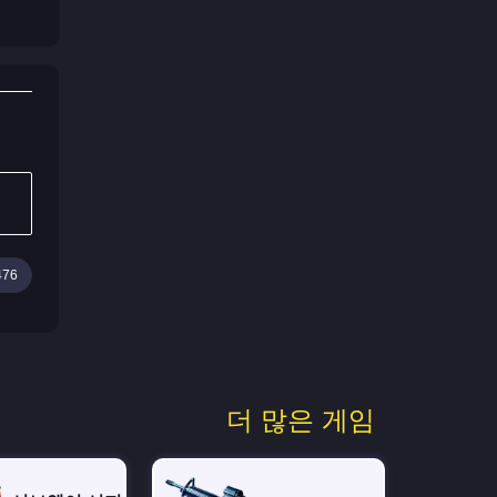
476
더 많은 게임