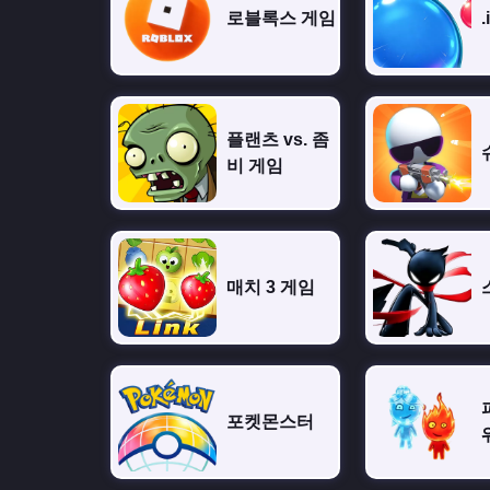
로블록스 게임
플랜츠 vs. 좀
비 게임
매치 3 게임
포켓몬스터