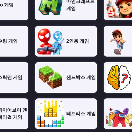
마인크래프트
.io 게임
게임
슈팅 게임
2인용 게임
스틱맨 게임
샌드박스 게임
파이어보이 앤
테트리스 게임
워터걸 게임