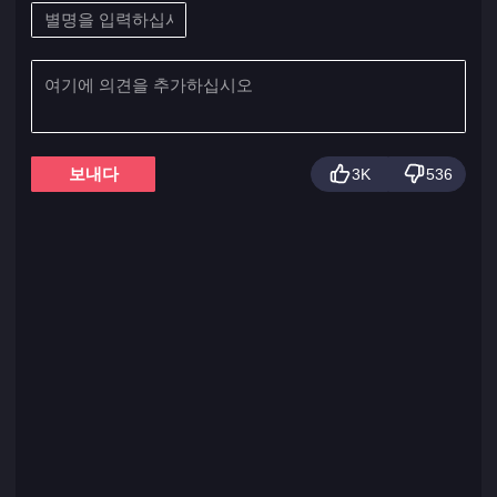
보내다
3K
536