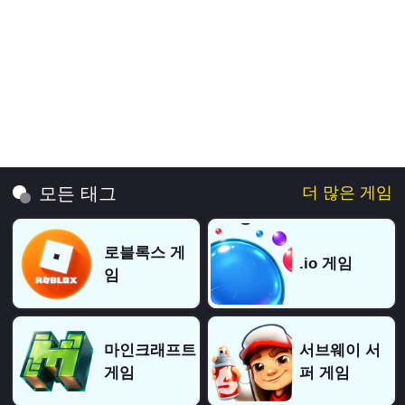
더 많은 게임
모든 태그
로블록스 게
.io 게임
임
마인크래프트
서브웨이 서
게임
퍼 게임