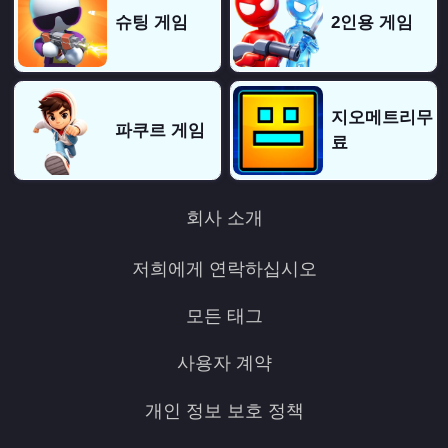
슈팅 게임
2인용 게임
지오메트리무
파쿠르 게임
료
회사 소개
저희에게 연락하십시오
모든 태그
사용자 계약
개인 정보 보호 정책