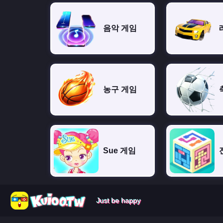
음악 게임
농구 게임
Sue 게임
Just be happy
Just be happy
Just be happy