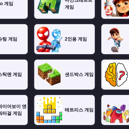
마인크래프트
.io 게임
게임
슈팅 게임
2인용 게임
스틱맨 게임
샌드박스 게임
파이어보이 앤
테트리스 게임
워터걸 게임