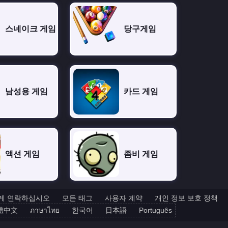
스네이크 게임
당구게임
남성용 게임
카드 게임
액션 게임
좀비 게임
게 연락하십시오
모든 태그
사용자 계약
개인 정보 보호 정책
體中文
ภาษาไทย
한국어
日本語
Português