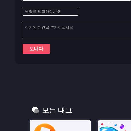
보내다
모든 태그