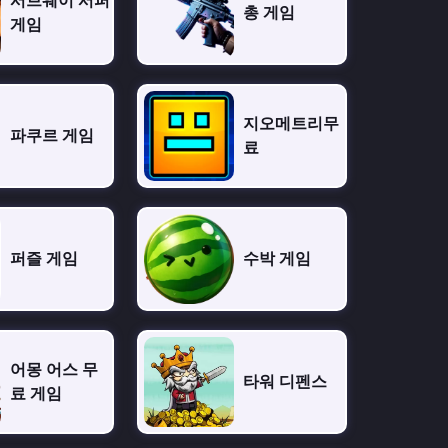
서브웨이 서퍼
총 게임
게임
지오메트리무
파쿠르 게임
료
퍼즐 게임
수박 게임
어몽 어스 무
타워 디펜스
료 게임