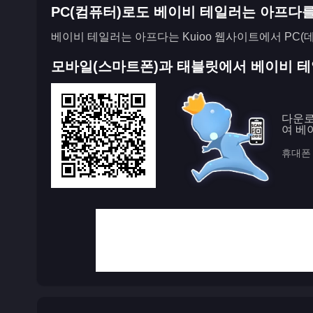
PC(컴퓨터)로도 베이비 테일러는 아프다를
베이비 테일러는 아프다는 Kuioo 웹사이트에서 PC(
모바일(스마트폰)과 태블릿에서 베이비 테
다운로
여 베
휴대폰 