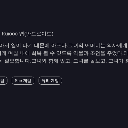
Kuiooo 앱(안드로이드)
아서 열이 나기 때문에 아프다.그녀의 어머니는 의사에게
 며칠 내에 회복 될 수 있도록 약물과 조언을 주었다.
 필요합니다.그녀와 함께 있고, 그녀를 돌보고, 그녀가 
게임
Sue 게임
뷰티 게임