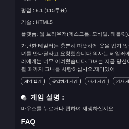
평점 : 8.1 (115투표)
기술 : HTML5
플랫폼: 웹 브라우저(데스크톱, 모바일, 태블릿), 
가난한 테일러는 충분히 따뜻하게 옷을 입지 않
녀를 만나달라고 요청했습니다.의사는 테일러에게
러에게는 너무 어려웠습니다.그녀는 지금 당신이
될 때까지 그녀를 사랑하십시오.재미있어
게임 밸리
옷입히기 게임
아기 게임
의사 
게임 설명 :
마우스를 누르거나 탭하여 재생하십시오
FAQ