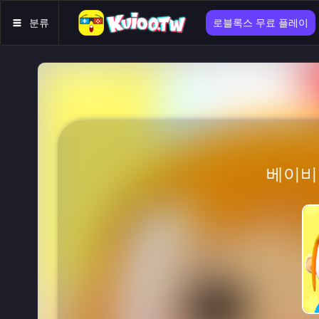
분류
로블록스 무료 플레이
베이비