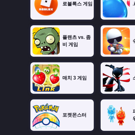
로블록스 게임
플랜츠 vs. 좀
비 게임
매치 3 게임
포켓몬스터