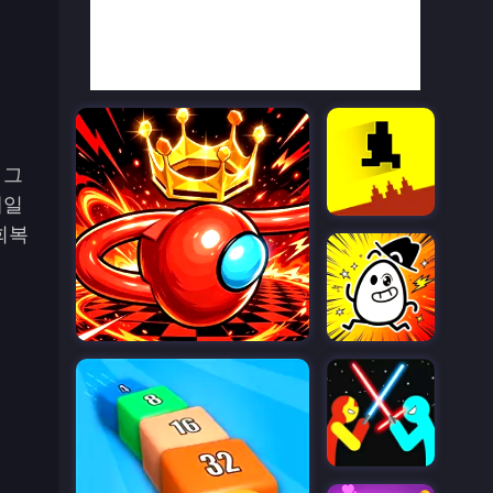
 그
테일
회복