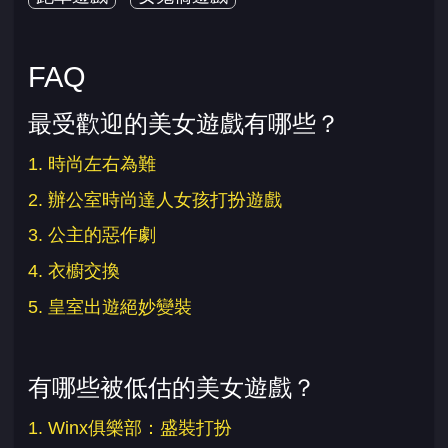
FAQ
最受歡迎的美女遊戲有哪些？
1. 時尚左右為難
2. 辦公室時尚達人女孩打扮遊戲
3. 公主的惡作劇
4. 衣櫥交換
5. 皇室出遊絕妙變裝
有哪些被低估的美女遊戲？
1. Winx俱樂部：盛裝打扮