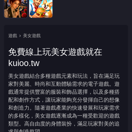
遊戲
美女遊戲
免費線上玩美女遊戲就在
kuioo.tw
美女遊戲結合多種遊戲元素和玩法，旨在滿足玩
家對美麗、時尚和互動體驗需求的電子遊戲。遊
戲通常提供豐富的服裝和飾品選擇，以及多種搭
配和創作方式，讓玩家能夠充分發揮自己的想像
和創造力。隨著遊戲產業的快速發展和玩家需求
的多樣化，美女遊戲逐漸成為一種受歡迎的遊戲
類型。高自由度的身體裝扮，滿足玩家對美的追
求與創造慾望。