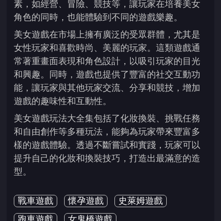
素，如經營、冒險、競技等，讓玩家在培養美女
角色的同時，也能體驗到不同的遊戲樂趣。
美女遊戲在市場上擁有廣泛的受眾群體，尤其是
女性玩家和喜歡時尚、美麗的玩家。這類遊戲通
常著重畫面表現和角色設計，以吸引玩家的目光
和興趣。同時，遊戲也提供了豐富的社交互動功
能，讓玩家與其他玩家交流、分享和競技，增加
遊戲的趣味性和互動性。
美女遊戲玩法大全集包括了化妝換裝、挑戰任務
和自由創作等多種玩法，能夠為玩家帶來豐富多
樣的遊戲體驗。透過不斷嘗試和實踐，玩家可以
提升自己的化妝和換裝技巧，打造出最滿意的造
型。
戰車遊戲
懷孕遊戲
史萊姆遊戲
跑車遊戲
女鬼橋遊戲