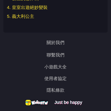
4. 皇室出遊絕妙變裝
5. 義大利公主
關於我們
聯繫我們
小遊戲大全
使用者協定
隱私條款
Just be happy
Just be happy
Just be happy