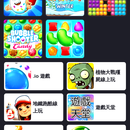
植物大戰殭
.io 遊戲
屍線上玩
地鐵跑酷線
遊戲天堂
上玩