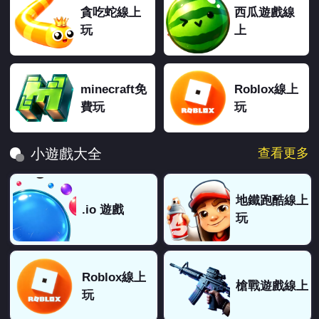
貪吃蛇線上
西瓜遊戲線
玩
上
minecraft免
Roblox線上
費玩
玩
查看更多
小遊戲大全
地鐵跑酷線上
.io 遊戲
玩
Roblox線上
槍戰遊戲線上
玩