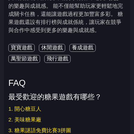
的樂趣與成就感。 能不僅能幫助玩家更輕鬆地完
成關卡任務，還能讓遊戲過程更加豐富多彩。 糖
果遊戲還設有排行榜與成就係統，讓玩家在競爭
與合作中感受到更多的樂趣與成就感。
寶寶遊戲
休閒遊戲
養成遊戲
萬聖節遊戲
飛行遊戲
FAQ
最受歡迎的糖果遊戲有哪些？
1. 開心糖豆人
2. 美味糖果廠
3. 糖果謎語免費比賽3拼圖