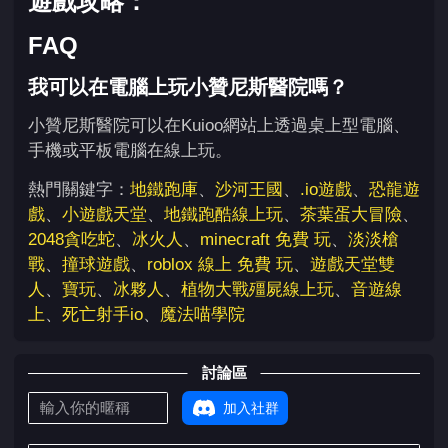
遊戲攻略：
FAQ
我可以在電腦上玩小贊尼斯醫院嗎？
小贊尼斯醫院可以在Kuioo網站上透過桌上型電腦、
手機或平板電腦在線上玩。
熱門關鍵字：
地鐵跑庫
、
沙河王國
、
.io遊戲
、
恐龍遊
戲
、
小遊戲天堂
、
地鐵跑酷線上玩
、
茶葉蛋大冒險
、
2048貪吃蛇
、
冰火人
、
minecraft 免費 玩
、
淡淡槍
戰
、
撞球遊戲
、
roblox 線上 免費 玩
、
遊戲天堂雙
人
、
寶玩
、
冰夥人
、
植物大戰殭屍線上玩
、
音遊線
上
、
死亡射手io
、
魔法喵學院
討論區
加入社群