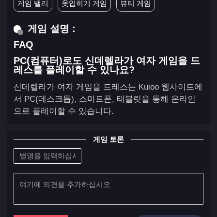
게임 밸리
옷입히기 게임
뷰티 게임
게임 설명 :
FAQ
PC(컴퓨터)로도 신데렐라가 여자 게임을 드
레스를 플레이할 수 있나요?
신데렐라가 여자 게임을 드레스는 Kuioo 웹사이트에
서 PC(데스크톱), 스마트폰, 태블릿을 통해 온라인
으로 플레이할 수 있습니다.
게임 토론