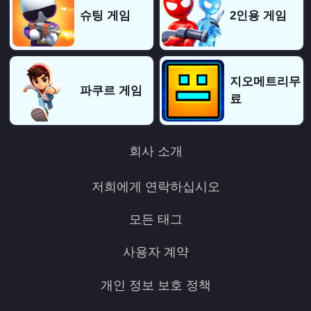
슈팅 게임
2인용 게임
지오메트리무
파쿠르 게임
료
회사 소개
저희에게 연락하십시오
모든 태그
사용자 계약
개인 정보 보호 정책