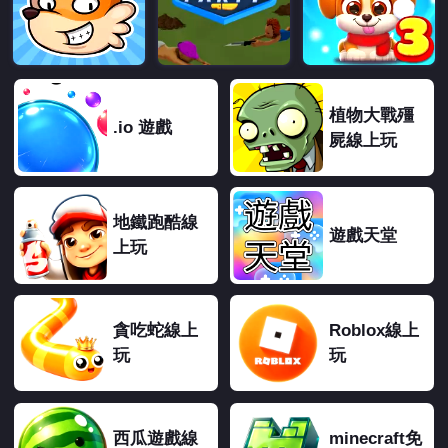
植物大戰殭
.io 遊戲
屍線上玩
地鐵跑酷線
遊戲天堂
上玩
貪吃蛇線上
Roblox線上
玩
玩
西瓜遊戲線
minecraft免