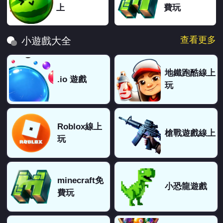
上
費玩
查看更多
小遊戲大全
地鐵跑酷線上
.io 遊戲
玩
Roblox線上
槍戰遊戲線上
玩
minecraft免
小恐龍遊戲
費玩