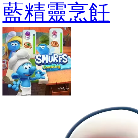
藍精靈烹飪