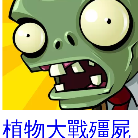
植物大戰殭屍