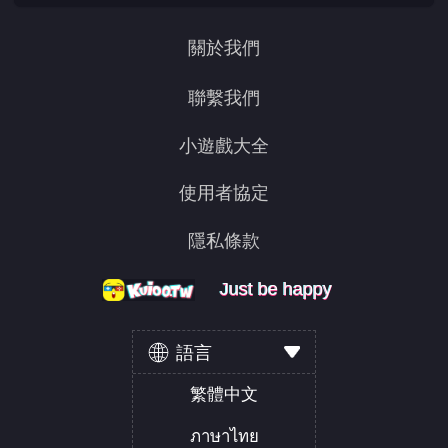
關於我們
聯繫我們
小遊戲大全
使用者協定
隱私條款
Just be happy
Just be happy
Just be happy
語言
繁體中文
ภาษาไทย