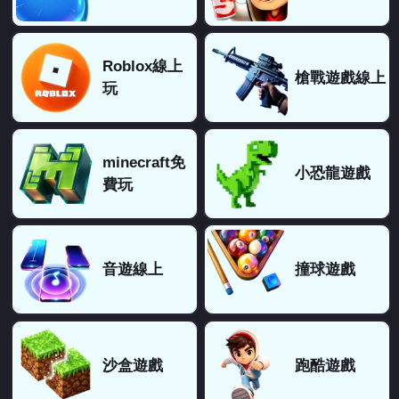
Roblox線上
槍戰遊戲線上
玩
minecraft免
小恐龍遊戲
費玩
音遊線上
撞球遊戲
沙盒遊戲
跑酷遊戲