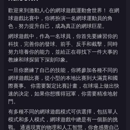
歡迎來到激動人心的網球遊戲運動會世界！ 在網
球遊戲比賽中，你將扮演一名網球運動員的角
色，努力提升自己，成為真正的網球巨星。
網球遊戲中，作為一名球員，你首先要練習你的
科技，完善你的發球、前手、反手和截擊，同時
努力培養你的能力，並給正在尋找下一件大事的
教練和球探留下深刻印象。
一旦你磨練了自己的技能，你將參加各種不同的
網球遊戲比賽，從小型的本地比賽到大滿貫和國
際賽事。 你需要製定比賽計畫，在球場上做出快
速的决定，如果你想獲得冠軍，你需要精准地射
門。
有多種不同的網球遊戲模式可供選擇，包括單人
模式和多人模式，網球遊戲中總是有一個新的挑
戰。 通過現實的物理和人工智慧，你會感覺自己