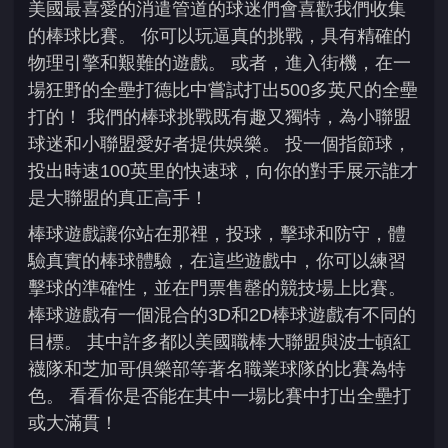
美國最喜愛的消遣管道的球迷們會喜歡我們收集
的棒球比賽。 你可以玩逼真的挑戰，具有精確的
物理引擎和艱難的遊戲。 或者，進入街機，在一
場狂野的全壘打德比中嘗試打出500多英尺的全壘
打的！ 我們的棒球挑戰既有趣又獨特，為小聯盟
球迷和小聯盟愛好者提供娛樂。 投一個指節球，
投出時速100英里的快速球，向你的對手展示誰才
是大聯盟的真正高手！
棒球遊戲讓你站在那裡，投球，擊球和防守，體
驗真實的棒球體驗，在這些遊戲中，你可以練習
擊球的準確性，並在門票售罄的競技場上比賽。
棒球遊戲有一個混合的3D和2D棒球遊戲有不同的
目標。 其中許多都以美國職棒大聯盟與波士頓紅
襪隊和芝加哥俱樂部等著名職業球隊的比賽為特
色。 看看你是否能在其中一場比賽中打出全壘打
或大滿貫！