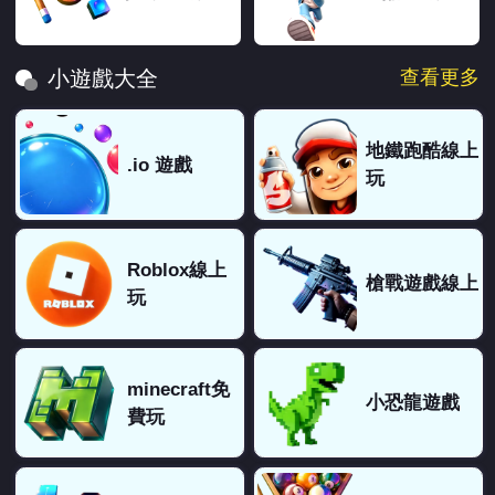
查看更多
小遊戲大全
地鐵跑酷線上
.io 遊戲
玩
Roblox線上
槍戰遊戲線上
玩
minecraft免
小恐龍遊戲
費玩