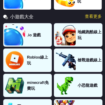
玩
查看更多
小遊戲大全
地鐵跑酷線上
.io 遊戲
玩
Roblox線上
槍戰遊戲線上
玩
minecraft免
小恐龍遊戲
費玩