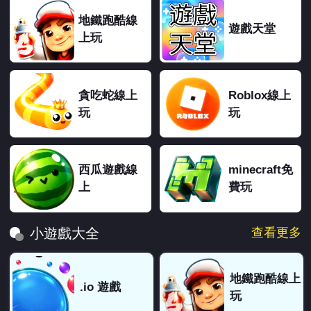
地鐵跑酷線
遊戲天堂
上玩
貪吃蛇線上
Roblox線上
玩
玩
西瓜遊戲線
minecraft免
上
費玩
查看更多
小遊戲大全
地鐵跑酷線上
.io 遊戲
玩