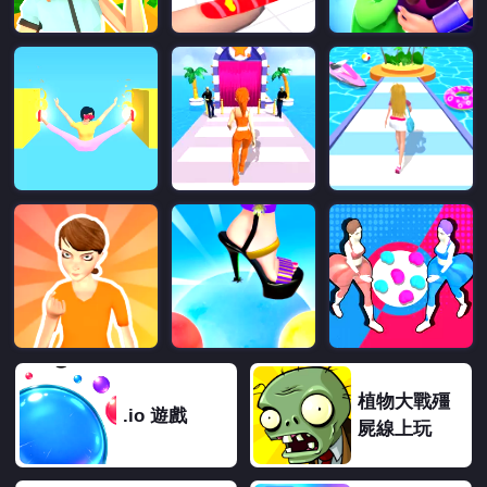
植物大戰殭
.io 遊戲
屍線上玩