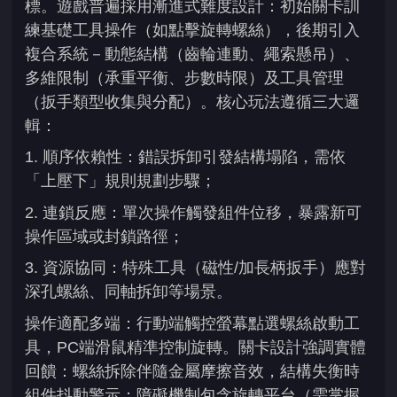
標。遊戲普遍採用漸進式難度設計：初始關卡訓
練基礎工具操作（如點擊旋轉螺絲），後期引入
複合系統－動態結構（齒輪連動、繩索懸吊）、
多維限制（承重平衡、步數時限）及工具管理
（扳手類型收集與分配）。核心玩法遵循三大邏
輯：
1. 順序依賴性：錯誤拆卸引發結構塌陷，需依
「上壓下」規則規劃步驟；
2. 連鎖反應：單次操作觸發組件位移，暴露新可
操作區域或封鎖路徑；
3. 資源協同：特殊工具（磁性/加長柄扳手）應對
深孔螺絲、同軸拆卸等場景。
操作適配多端：行動端觸控螢幕點選螺絲啟動工
具，PC端滑鼠精準控制旋轉。關卡設計強調實體
回饋：螺絲拆除伴隨金屬摩擦音效，結構失衡時
組件抖動警示；障礙機制包含旋轉平台（需掌握