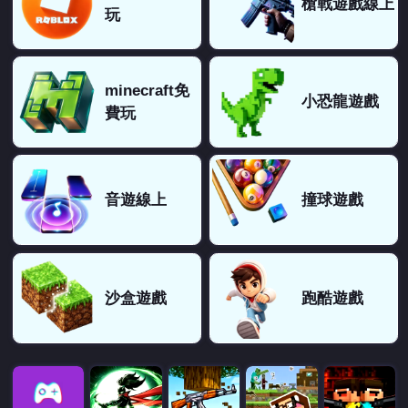
槍戰遊戲線上
玩
minecraft免
小恐龍遊戲
費玩
音遊線上
撞球遊戲
沙盒遊戲
跑酷遊戲