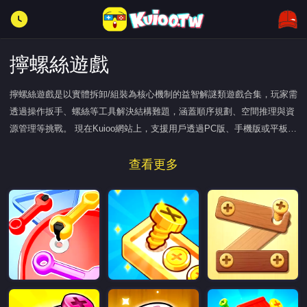
擰螺絲遊戲
擰螺絲遊戲是以實體拆卸/組裝為核心機制的益智解謎類遊戲合集，玩家需
透過操作扳手、螺絲等工具解決結構難題，涵蓋順序規劃、空間推理與資
源管理等挑戰。 現在Kuioo網站上，支援用戶透過PC版、手機版或平板瀏
覽器直接啟動，無需下載額外客戶端即可在線上免費玩遊戲。
查看更多