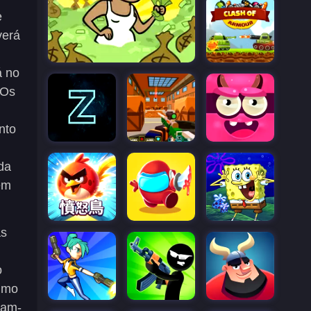
e
verá
á no
 Os
nto
,
da
em
as
o
nimo
nam-