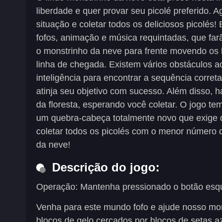
liberdade e quer provar seu picolé preferido. 
situação e coletar todos os deliciosos picolés
fofos, animação e música requintadas, que far
o monstrinho da neve para frente movendo os 
linha de chegada. Existem vários obstáculos a
inteligência para encontrar a sequência corre
atinja seu objetivo com sucesso. Além disso, h
da floresta, esperando você coletar. O jogo te
um quebra-cabeça totalmente novo que exige q
coletar todos os picolés com o menor número 
da neve!
Descrição do jogo:
Operação: Mantenha pressionado o botão esqu
Venha para este mundo fofo e ajude nosso mon
blocos de gelo cercados por blocos de setas a