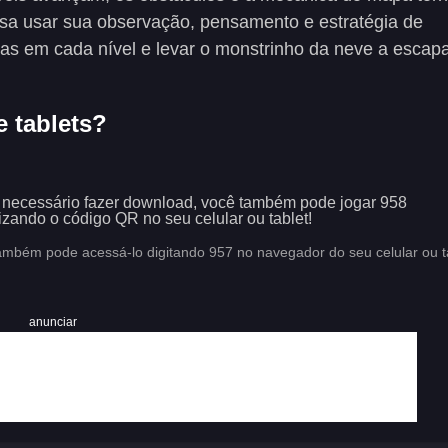
isa usar sua observação, pensamento e estratégia de
ças em cada nível e levar o monstrinho da neve a escap
e tablets?
 necessário fazer download, você também pode jogar 958
lizando o código QR no seu celular ou tablet!
ambém pode acessá-lo digitando 957 no navegador do seu celular ou ta
anunciar