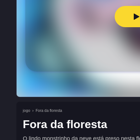
jogo
Fora da floresta
Fora da floresta
O lindo monstrinho da neve está preso nesta f