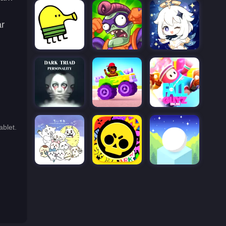
ar
blet.