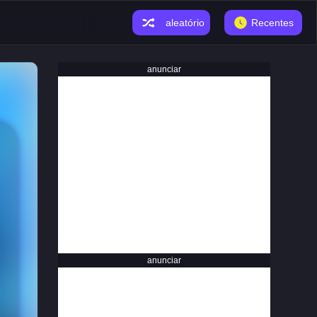
aleatório
Recentes
anunciar
anunciar