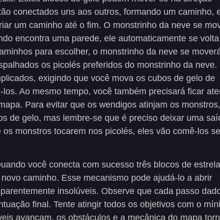
estão conectados uns aos outros, formando um caminho, 
riar um caminho até o fim. O monstrinho da neve se mo
do encontra uma parede, ele automaticamente se volta
caminhos para escolher, o monstrinho da neve se mover
espalhados os picolés preferidos do monstrinho da neve.
plicados, exigindo que você mova os cubos de gelo de
ê-los. Ao mesmo tempo, você também precisará ficar ate
apa. Para evitar que os wendigos atinjam os monstros
s de gelo, mas lembre-se que é preciso deixar uma saí
e os monstros tocarem nos picolés, eles vão comê-los s
 Quando você conecta com sucesso três blocos de estrel
 novo caminho. Esse mecanismo pode ajudá-lo a abrir
aparentemente insolúveis. Observe que cada passo dad
tuação final. Tente atingir todos os objetivos com o mí
eis avançam, os obstáculos e a mecânica do mapa tor