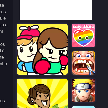
ssa
cos
uie
so a
om
tos
l é
te
inho
aos