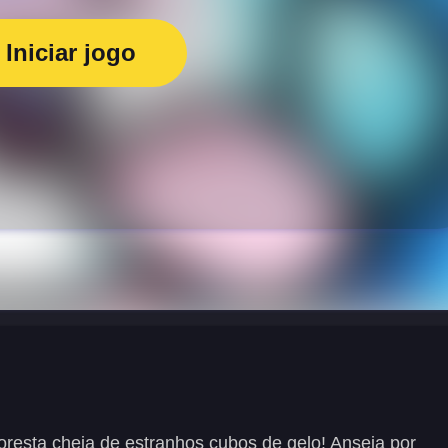
Iniciar jogo
loresta cheia de estranhos cubos de gelo! Anseia por