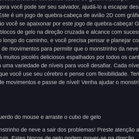
Agora você pode ser seu salvador, ajudá-lo a escapar de
! Este é um jogo de quebra-cabeça de avião 2D com gráfi
ão você se apaixonar por este jogo de quebra-cabeça! G
blocos de gelo na direção cruzada e alcance com suces
o longo do caminho, e você precisa pensar e planejar c
ta de movimentos para permitir que o monstrinho da neve
á muitos picolés deliciosos espalhados por todos os can
m uma variedade de níveis para você desafiar. Cada níve
ue você use seu cérebro e pense com flexibilidade. Ten
de movimentos e passe de nível! Venha ajudar o monstr
erdo do mouse e arraste o cubo de gelo
strinho de neve a sair dos problemas! Preste atenção 
zuis. Estes blocos de gelo podem mover-se na direção